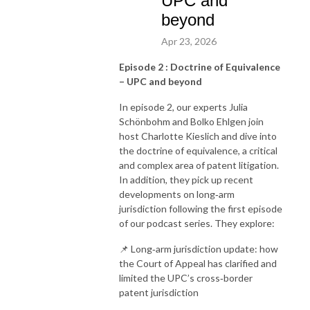
UPC and
beyond
Apr 23, 2026
Episode 2 :
Doctrine of Equivalence
–
UPC and beyond
In episode 2, our experts Julia
Schönbohm and Bolko Ehlgen join
host Charlotte Kieslich and dive into
the doctrine of equivalence, a critical
and complex area of patent litigation.
In addition, they pick up recent
developments on long‑arm
jurisdiction following the first episode
of our podcast series. They explore:
📌 Long‑arm jurisdiction update: how
the Court of Appeal has clarified and
limited the UPC’s cross‑border
patent jurisdiction