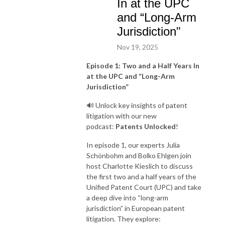
In at the UPC
and “Long-Arm
Jurisdiction"
Nov 19, 2025
Episode 1:
Two and a Half Years In
at the UPC and “Long-Arm
Jurisdiction”
🔊 Unlock key insights of patent
litigation with our new
podcast:
Patents Unlocked
!
In episode 1, our experts Julia
Schönbohm and Bolko Ehlgen join
host Charlotte Kieslich to discuss
the first two and a half years of the
Unified Patent Court (UPC) and take
a deep dive into “long-arm
jurisdiction” in European patent
litigation. They explore: