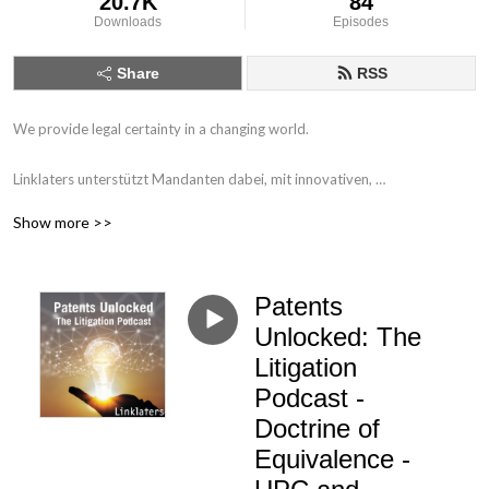
20.7K
84
Downloads
Episodes
Share
RSS
We provide legal certainty in a changing world.

Linklaters unterstützt Mandanten dabei, mit innovativen, 
multidisziplinären und branchenspezifischen Lösungen, ihre Strategien 
Show more >>
jederzeit und an jedem Ort zu verwirklichen. In unseren Podcasts geben 
unsere Expertinnen und Experten einen Überblick über juristisches 
Fachwissen und betrachten aktuelle rechtliche Entwicklungen.

Patents
Disclaimer: Diese Podcasts sind keine Rechtsberatung. Sie verfolgen 
Unlocked: The
ausschließlich das Ziel, bestimmte Themen zu beleuchten und erheben 
Litigation
keinen Anspruch auf Vollständigkeit. Die in den Podcasts geäußerten 
Podcast -
persönlichen Ansichten sind nicht die Ansichten von Linklaters LLP
Doctrine of
Equivalence -