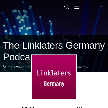
The Linklaters Germany
Podcast
https://feed.podbean.com/linklatersgermany/feed.xml