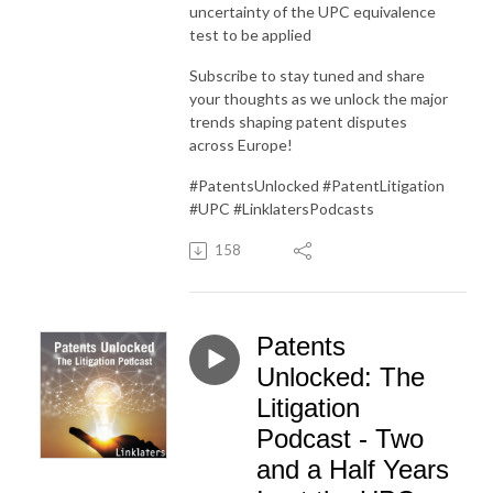
uncertainty of the UPC equivalence
test to be applied
Subscribe to stay tuned and share
your thoughts as we unlock the major
trends shaping patent disputes
across Europe!
#PatentsUnlocked #PatentLitigation
#UPC #LinklatersPodcasts
158
Patents
Unlocked: The
Litigation
Podcast - Two
and a Half Years