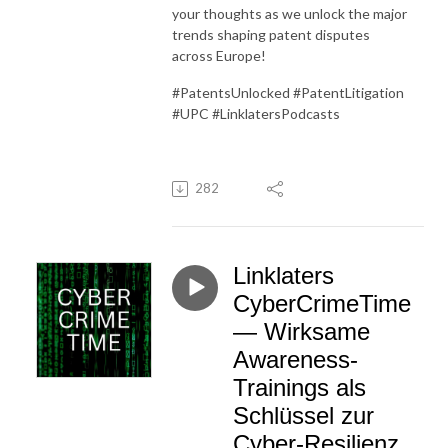
your thoughts as we unlock the major
trends shaping patent disputes
across Europe!
#PatentsUnlocked #PatentLitigation
#UPC #LinklatersPodcasts
282
Linklaters
CyberCrimeTime
— Wirksame
Awareness-
Trainings als
Schlüssel zur
Cyber-Resilienz